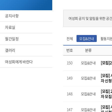
공지사항
여성회 공지 및 알림을 위한 공
자료실
월간일정
전체
모집&안내
활동지
갤러리
번호
분류
여성회에게 바란다
150
[모집]
모집&안내
[모집]
149
모집&안내
자 신
[모집]
148
모집&안내
자 모
[모집]
147
모집&안내