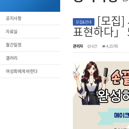
[모집
공지사항
모집&안내
표현하다」 
자료실
월간일정
관리자
0건
4,157회
갤러리
여성회에게 바란다