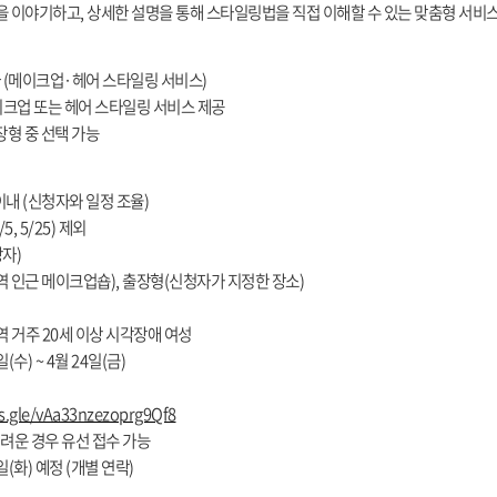
 이야기하고, 상세한 설명을 통해 스타일링법을 직접 이해할 수 있는 맞춤형 서비
다 (메이크업·헤어 스타일링 서비스)
메이크업 또는 헤어 스타일링 서비스 제공
장형 중 선택 가능
 이내 (신청자와 일정 조율)
5, 5/25) 제외
상자)
화역 인근 메이크업숍), 출장형(신청자가 지정한 장소)
지역 거주 20세 이상 시각장애 여성
일(수) ~ 4월 24일(금)
ms.gle/vAa33nzezoprg9Qf8
어려운 경우 유선 접수 가능
8일(화) 예정 (개별 연락)