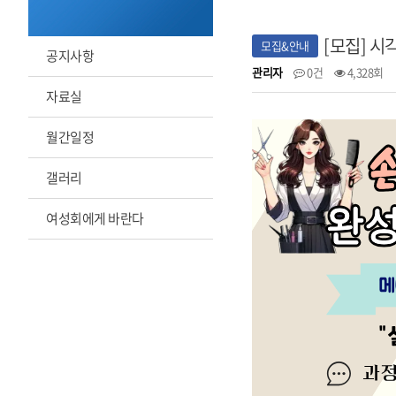
[모집] 
모집&안내
공지사항
관리자
0건
4,328회
자료실
월간일정
갤러리
여성회에게 바란다