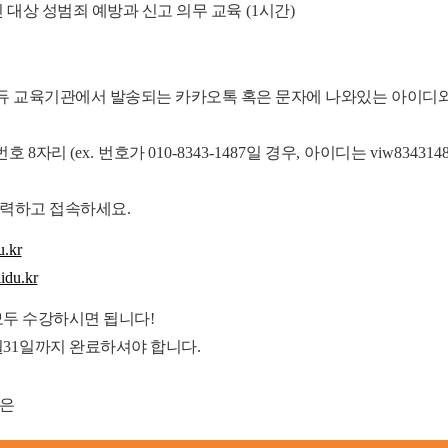
 대상 성범죄 예방과 신고 의무 교육
(1
시간
)
이듀 교육기관에서 발송되는 카카오톡 혹은 문자에 나와있는
아이디와
번호
8
자리
(ex.
번호가
010-8343-1487
일 경우
,
아이디는
viw8343148
력하고 접속하세요.
u.kr
aidu.kr
모두 수강하시면 됩니다
!
월
31
일까지 완료하셔야 합니다.
항은