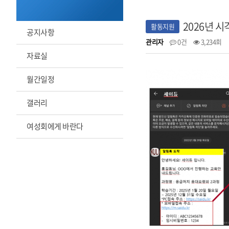
2026년 
활동지원
공지사항
관리자
0건
3,234회
자료실
월간일정
갤러리
여성회에게 바란다