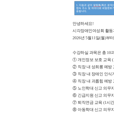
안녕하세요
!
시각장애인여성회 활동
2026
년
5
월
11
일
(
월
)
부터
수강하실 과목은 총
10
①
개인정보 보호 교육
(
②
직장 내 성희롱 예방
③
직장 내 장애인 인식
④
직장 내 괴롭힘 예방
⑤
노인학대 신고 의무자
⑥
긴급지원 신고 의무자
⑦
퇴직연금 교육
(1
시
⑧
아동학대 신고 의무자