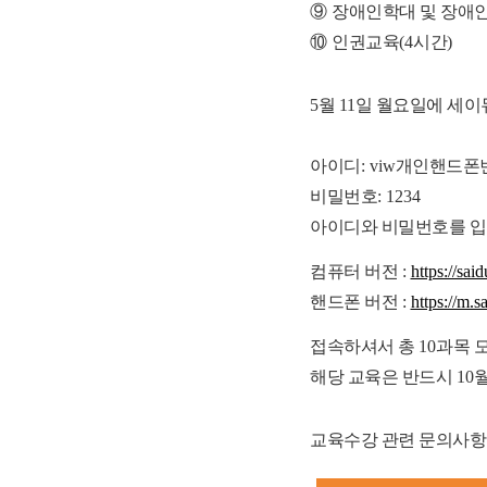
⑨
장애인학대 및 장애인
⑩
인권교육
(4
시간
)
5월 11일 월요일에 세
아이디
:
viw
개인핸드폰
비밀번호
: 1234
아이디와 비밀번호를 입
컴퓨터 버전
:
https://said
핸드폰 버전
:
https://m.s
접속하셔서 총
10
과목 
해당 교육은 반드시
10
교육수강 관련 문의사