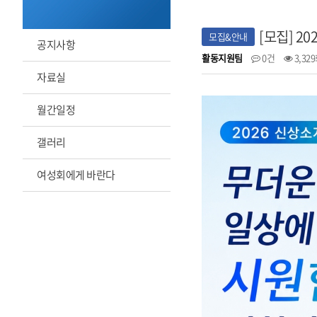
[모집] 2
모집&안내
공지사항
활동지원팀
0건
3,32
자료실
월간일정
갤러리
여성회에게 바란다