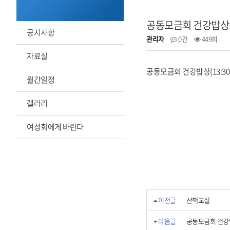
공동모금회 건강밥상(13
공지사항
관리자
0건
449회
자료실
공동모금회 건강밥상(13:30~1
월간일정
갤러리
여성회에게 바란다
이전글
산책교실
다음글
공동모금회 건강밥상(