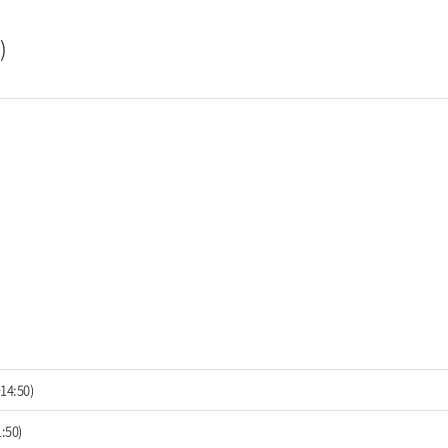
)
4:50)
:50)