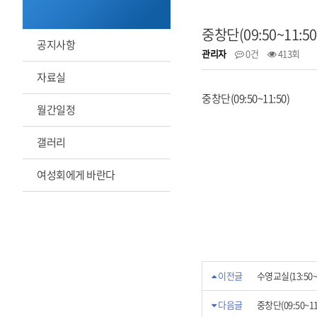
중창단(09:50~11:50
공지사항
관리자
0건
413회
자료실
중창단(09:50~11:50)
월간일정
갤러리
여성회에게 바란다
이전글
수영교실(13:50~1
다음글
중창단(09:50~11