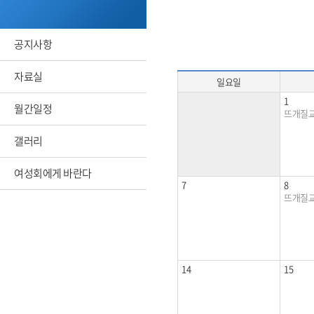
공지사항
자료실
일요일
1
월간일정
뜨개질교실
갤러리
여성회에게 바란다
7
8
뜨개질교실
14
15