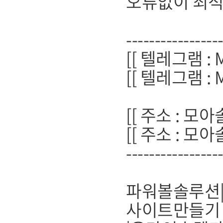
오류없이 최적
----------------
[[ 텔레그램 : M
[[ 텔레그램 : M
[[ 주소 : 모아
[[ 주소 : 모아
----------------
파워볼솔루션
사이트만들기