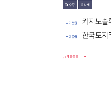
수정
삭제
카지노솔루
이전글
한국토지주
다음글
댓글목록