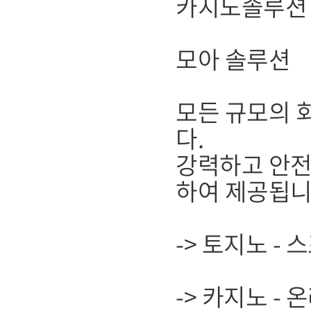
카지노솔루션 
모아 솔루션
모든 규모의 
다.
강력하고 안전
하여 제공됩니
-> 토지노 -
-> 카지노 -