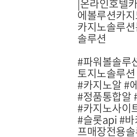
|온라인호텔카
에볼루션카지노
카지노솔루션
솔루션
#파워볼솔루션
토지노솔루션
#카지노알 #
#정품통합알 
#카지노사이트
#슬롯api #
프매장전용솔