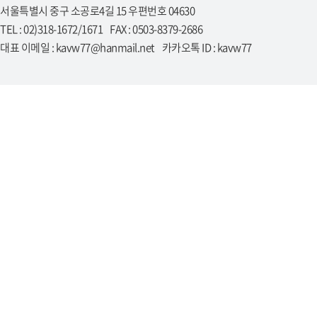
서울특별시 중구 소공로4길 15 우편번호 04630
TEL : 02)318-1672/1671 FAX : 0503-8379-2686
대표 이메일 : kavw77@hanmail.net 카카오톡 ID : kavw77