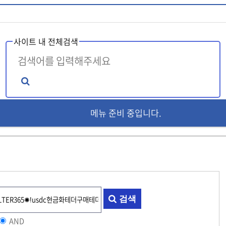
사이트 내 전체검색
메뉴 준비 중입니다.
인기검색어
tele@KOREATALK77
ele@knem9
ÅÚ·¹bpmc55À§°íºñ¾ÈÀü°Å·¡ºñ¸¸Ä¡·áÁ
텔레@CASHFILTER365
텔레@koreatalk7
�ڷ�bpmc55���������ŷ���
[
검색
AND