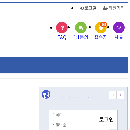
로그인
회원가입
162
FAQ
1:1문의
접속자
새글
¦±¸¸ÅÀ§°íºñ¾ÈÀü°Å
7
���ܰ����������ŷ������ܰ�
모집] 시각장애 여성 …
[모집] 시각장애 여성 …
시각장애