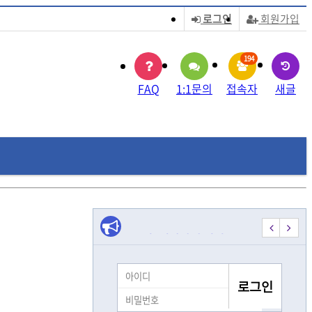
로그인
회원가입
194
FAQ
1:1문의
접속자
새글
레@CASHFILTER365
���ܰ����������ŷ������ܰ�
¦±¸¸ÅÀ§°íºñ¾ÈÀü°Å
☎
모집] 시각장애 여성 …
[모집] 시각장애 여성 …
시각장애