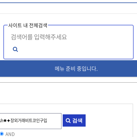
사이트 내 전체검색
메뉴 준비 중입니다.
인기검색어
tele@KOREATALK77
ele@knem9
텔
�ڷ�bpmc55���������ŷ���
ÅÚ·¹bpmc55À§°íºñ¾ÈÀü°Å·¡ºñ¸¸Ä¡·áÁ
[
검색
AND