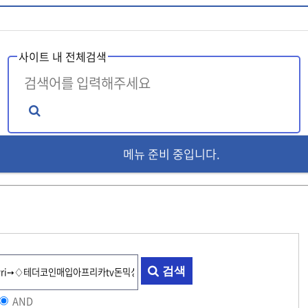
사이트 내 전체검색
메뉴 준비 중입니다.
인기검색어
TG@tetherzon
tg@bitcoinsyri
텔레@koreatalk77
텔레그램@tetherzon
ī
텔레@STA79M↙
[
검색
AND