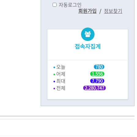
자동로그인
회원가입
/
정보찾기
접속자집계
오늘
780
어제
1,556
최대
7,790
전체
2,280,747