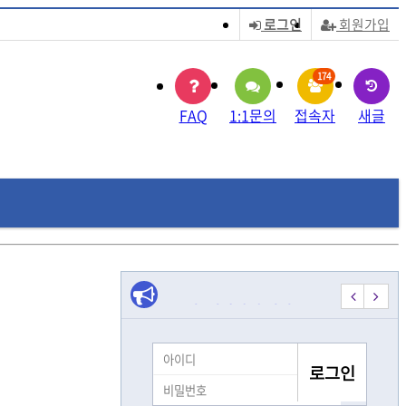
로그인
회원가입
174
FAQ
1:1문의
접속자
새글
¦±¸¸ÅÀ§°íºñ¾ÈÀü°Å
���ܰ����������ŷ������ܰ�
모집] 시각장애 여성 …
[모집] 시각장애 여성 …
시각장애