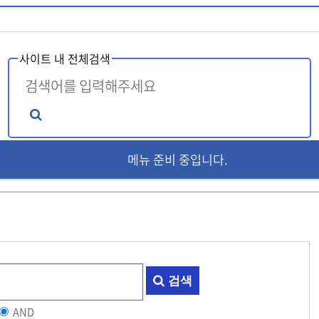
사이트 내 전체검색
메뉴 준비 중입니다.
인기검색어
tele@KOREATALK77
ele@knem9
ÅÚ·¹bpmc55À§°íºñ¾ÈÀü°Å·¡ºñ¸¸Ä¡·áÁ
텔레@CASHFILTER365
�ڷ�bpmc55���������ŷ���
☎
[
검색
AND