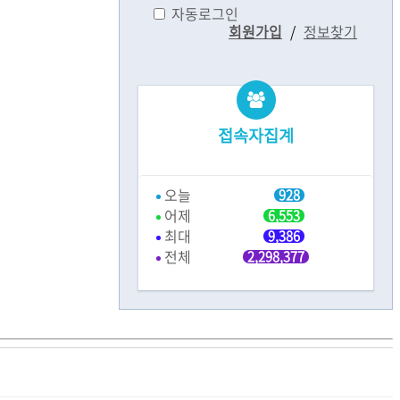
자동로그인
회원가입
/
정보찾기
접속자집계
오늘
928
어제
6,553
최대
9,386
전체
2,298,377